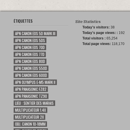
ÉTIQUETTES
Site Statistics
Today's visitors:
38
APN CANON EOS 5D MARK III
Today's page views: :
192
Total visitors :
65,254
APN CANON EOS 5DS
Total page views:
118,170
APN CANON EOS 70D
APN CANON EOS 77D
APN CANON EOS 80D
APN CANON EOS 550D
APN CANON EOS 600D
APN OLYMPUS E-M5 MARK II
APN PANASONIC FZ82
APN PANASONIC TZ90
LIEU : SENTIER DES MARAIS
MULTIPLICATEUR 1.4X
MULTIPLICATEUR 2X
OBJ. CANON 10-18MM