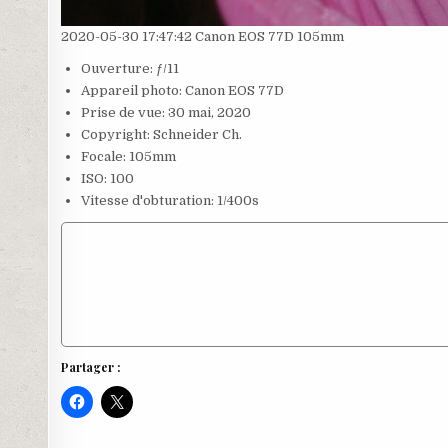
2020-05-30 17:47:42 Canon EOS 77D 105mm
Ouverture: ƒ/11
Appareil photo: Canon EOS 77D
Prise de vue: 30 mai, 2020
Copyright: Schneider Ch.
Focale: 105mm
ISO: 100
Vitesse d'obturation: 1/400s
Partager :
C
C
l
l
i
i
q
q