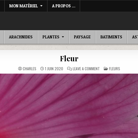
MON MATÉRIEL
A PROPOS …
ARACHNIDES
PLANTES
PAYSAGE
BATIMENTS
AS
Fleur
ON
POSTED
CHARLES
1 JUIN 2020
LEAVE A COMMENT
FLEURS
FLEUR
IN