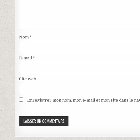
s
v
u
e
n
l
e
l
n
e
o
f
u
e
v
n
e
ê
Nom
*
l
t
l
r
e
e
f
)
e
E-mail
*
n
ê
t
r
e
Site web
)
Enregistrer mon nom, mon e-mail et mon site dans le n