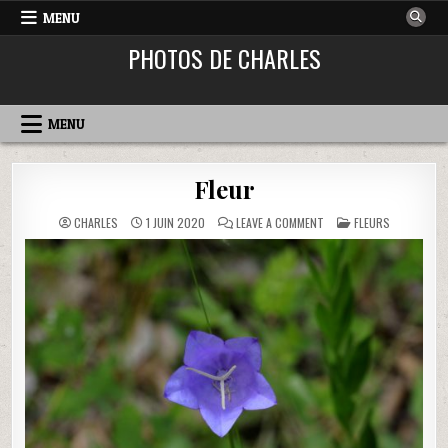
MENU
PHOTOS DE CHARLES
MENU
Fleur
ON
POSTED
CHARLES
1 JUIN 2020
LEAVE A COMMENT
FLEURS
FLEUR
IN