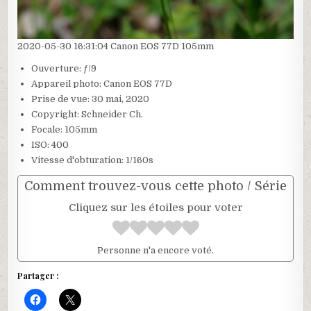
2020-05-30 16:31:04 Canon EOS 77D 105mm
Ouverture: ƒ/9
Appareil photo: Canon EOS 77D
Prise de vue: 30 mai, 2020
Copyright: Schneider Ch.
Focale: 105mm
ISO: 400
Vitesse d'obturation: 1/160s
Comment trouvez-vous cette photo / Série
Cliquez sur les étoiles pour voter
Personne n'a encore voté.
Partager :
C
C
l
l