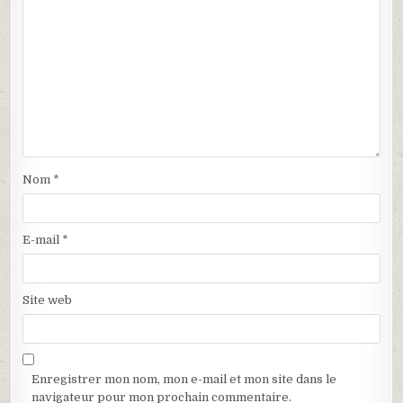
d
n
a
o
n
u
s
v
u
e
n
l
e
l
n
e
o
f
u
e
v
n
e
ê
l
t
l
r
e
e
f
)
Nom
*
e
n
ê
t
r
E-mail
*
e
)
Site web
Enregistrer mon nom, mon e-mail et mon site dans le
navigateur pour mon prochain commentaire.