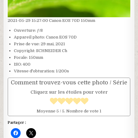
2021-05-29 15:27:00 Canon EOS 70D 150mm
Ouverture: ƒ/8
Appareil photo: Canon EOS 70D
Prise de vue: 29 mai, 2021
Copyright: SCHNEIDER Ch
Focale: 150mm
ISO: 400
Vitesse d'obturation: 1/200s
Comment trouvez-vous cette photo / Série
Cliquez sur les étoiles pour voter
Moyenne
5
/ 5. Nombre de vote
1
Partager :
C
C
l
l