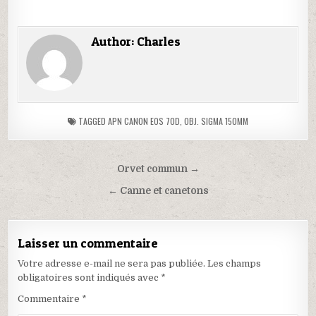
i
i
q
q
u
u
e
e
Author:
Charles
z
r
p
p
o
o
u
u
r
r
p
p
a
a
r
r
t
t
TAGGED
APN CANON EOS 70D
,
OBJ. SIGMA 150MM
a
a
g
g
e
e
r
r
s
s
u
u
Orvet commun →
r
r
F
X
← Canne et canetons
a
(
c
o
e
u
b
v
o
r
Laisser un commentaire
o
e
k
d
(
a
Votre adresse e-mail ne sera pas publiée.
Les champs
o
n
obligatoires sont indiqués avec
*
u
s
v
u
r
n
Commentaire
*
e
e