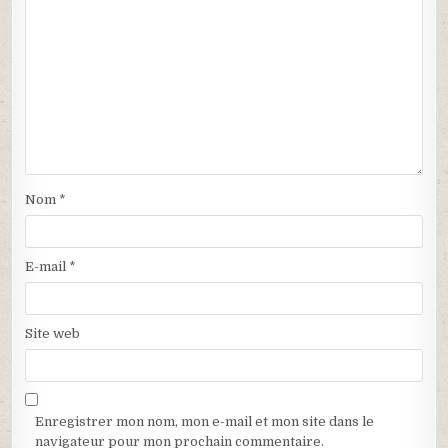
d
n
a
o
n
u
s
v
u
e
n
l
e
l
n
e
o
f
u
e
v
n
e
ê
l
t
l
r
e
e
f
)
Nom
*
e
n
ê
t
r
E-mail
*
e
)
Site web
Enregistrer mon nom, mon e-mail et mon site dans le
navigateur pour mon prochain commentaire.