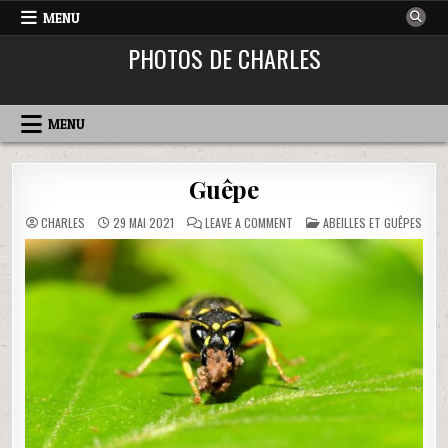
MENU
PHOTOS DE CHARLES
MENU
Guêpe
ON
POSTED
CHARLES
29 MAI 2021
LEAVE A COMMENT
ABEILLES ET GUÊPES
GUÊPE
IN