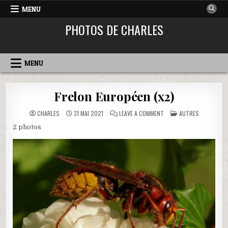
MENU
PHOTOS DE CHARLES
MENU
Frelon Européen (x2)
ON
POSTED
CHARLES
31 MAI 2021
LEAVE A COMMENT
AUTRES
FRELON
IN
EUROPÉEN
2 photos
(X2)