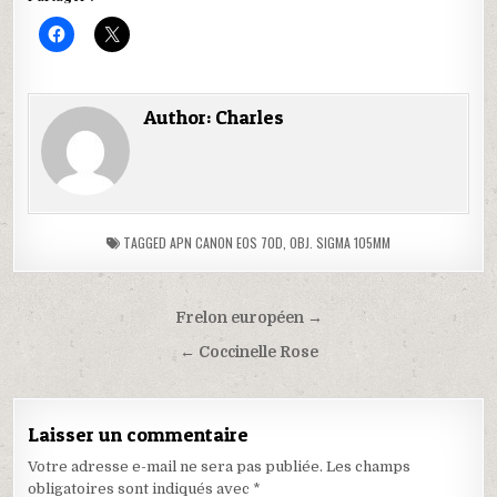
C
C
l
l
i
i
q
q
u
u
e
e
Author:
Charles
z
r
p
p
o
o
u
u
r
r
p
p
a
a
r
r
t
t
TAGGED
APN CANON EOS 70D
,
OBJ. SIGMA 105MM
a
a
g
g
e
e
r
r
s
s
u
u
Frelon européen →
r
r
F
X
← Coccinelle Rose
a
(
c
o
e
u
b
v
o
r
Laisser un commentaire
o
e
k
d
(
a
Votre adresse e-mail ne sera pas publiée.
Les champs
o
n
obligatoires sont indiqués avec
*
u
s