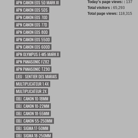
APN CANON EOS 5D MARK III
Today's page views: :
137
Total visitors :
65,293
APN CANON EOS 5DS
Total page views:
118,315
APN CANON EOS 70D
APN CANON EOS 77D
APN CANON EOS 80D
APN CANON EOS 550D
APN CANON EOS 600D
APN OLYMPUS E-M5 MARK II
APN PANASONIC FZ82
APN PANASONIC TZ90
LIEU : SENTIER DES MARAIS
MULTIPLICATEUR 1.4X
MULTIPLICATEUR 2X
OBJ. CANON 10-18MM
OBJ. CANON 10-22MM
OBJ. CANON 18-55MM
OBJ. CANON 55-250MM
OBJ. SIGMA 17-50MM
OBJ. SIGMA 18-250MM