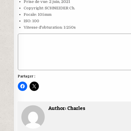
Prise de vue: 2 juin, 2021
Copyright: SCHNEIDER Ch.
Focale: 105mm
ISO: 100
Vitesse d'obturation: 1/250s
Partager :
C
C
l
l
i
i
q
q
u
u
e
e
Author:
Charles
z
r
p
p
o
o
u
u
r
r
p
p