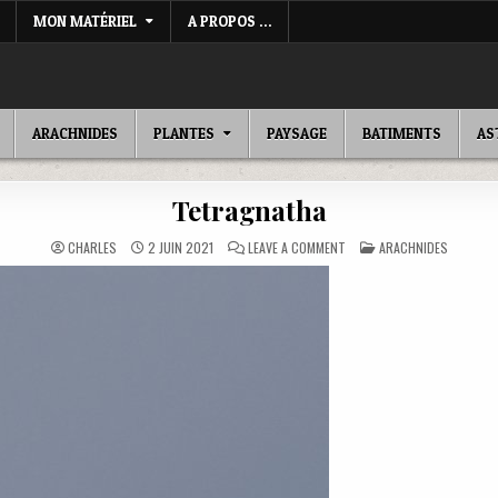
MON MATÉRIEL
A PROPOS …
ARACHNIDES
PLANTES
PAYSAGE
BATIMENTS
AS
Tetragnatha
ON
POSTED
CHARLES
2 JUIN 2021
LEAVE A COMMENT
ARACHNIDES
TETRAGNATHA
IN