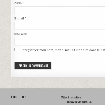
e
ê
Nom
*
l
t
l
r
e
e
f
)
e
E-mail
*
n
ê
t
r
e
Site web
)
Enregistrer mon nom, mon e-mail et mon site dans le n
ÉTIQUETTES
Site Statistics
Today's visitors:
32