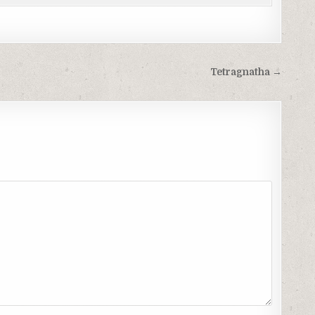
Tetragnatha →