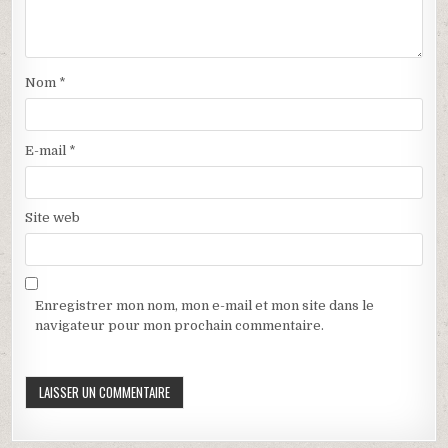
u
e
v
n
e
ê
l
t
l
r
e
e
f
)
Nom
*
e
n
ê
t
r
E-mail
*
e
)
Site web
Enregistrer mon nom, mon e-mail et mon site dans le
navigateur pour mon prochain commentaire.