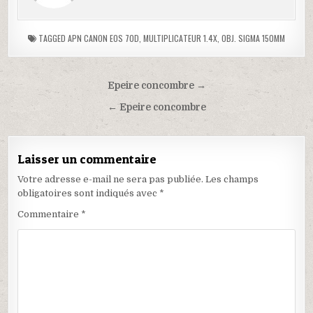
p
p
a
a
r
r
t
t
TAGGED
APN CANON EOS 70D
,
MULTIPLICATEUR 1.4X
,
OBJ. SIGMA 150MM
a
a
g
g
e
e
r
r
s
s
u
u
Epeire concombre →
r
r
F
X
← Epeire concombre
a
(
c
o
e
u
b
v
o
r
Laisser un commentaire
o
e
k
d
(
a
Votre adresse e-mail ne sera pas publiée.
Les champs
o
n
obligatoires sont indiqués avec
*
u
s
v
u
r
n
Commentaire
*
e
e
d
n
a
o
n
u
s
v
u
e
n
l
e
l
n
e
o
f