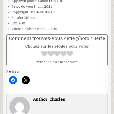
Appareil photo: Canon EOS 70D
Prise de vue: 9 juin, 2021
Copyright: SCHNEIDER Ch
Focale: 210mm
ISO: 400
Vitesse d'obturation: 1/250s
Comment trouvez-vous cette photo / Série
Cliquez sur les étoiles pour voter
Personne n'a encore voté.
Partager :
C
C
l
l
i
i
q
q
u
u
e
e
Author:
Charles
z
r
p
p
o
o
u
u
r
r