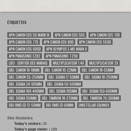
ÉTIQUETTES
APN CANON EOS 5D MARK III
APN CANON EOS 5DS
APN CANON EOS 70D
APN CANON EOS 77D
APN CANON EOS 80D
APN CANON EOS 550D
APN CANON EOS 600D
APN OLYMPUS E-M5 MARK II
APN PANASONIC FZ82
APN PANASONIC TZ90
LIEU : SENTIER DES MARAIS
MULTIPLICATEUR 1.4X
MULTIPLICATEUR 2X
OBJ. CANON 10-18MM
OBJ. CANON 10-22MM
OBJ. CANON 18-55MM
OBJ. CANON 55-250MM
OBJ. SIGMA 17-50MM
OBJ. SIGMA 18-250MM
OBJ. SIGMA 24-105MM
OBJ. SIGMA 50-500MM
OBJ. SIGMA 100-400MM
OBJ. SIGMA 105MM
OBJ. SIGMA 150-600MM
OBJ. SIGMA 150MM
OBJ. TAMRON 18-270MM
OBJ. TAMRON 70-300MM
OBJ OMD ED 12-50MM
OBJ OMD ED 60MM
UNISTELLAR EQUINOX
Site Statistics
Today's visitors:
35
Today's page views: :
189