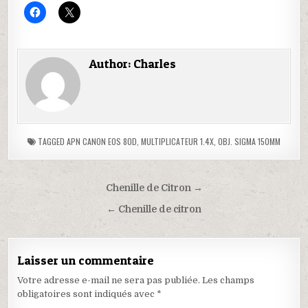
C
C
l
l
i
i
q
q
u
u
e
e
Author:
Charles
z
r
p
p
o
o
u
u
r
r
p
p
a
a
r
r
t
t
TAGGED
APN CANON EOS 80D
,
MULTIPLICATEUR 1.4X
,
OBJ. SIGMA 150MM
a
a
g
g
e
e
r
r
s
s
u
u
Chenille de Citron →
r
r
F
X
← Chenille de citron
a
(
c
o
e
u
b
v
o
r
Laisser un commentaire
o
e
k
d
(
a
Votre adresse e-mail ne sera pas publiée.
Les champs
o
n
obligatoires sont indiqués avec
*
u
s
v
u